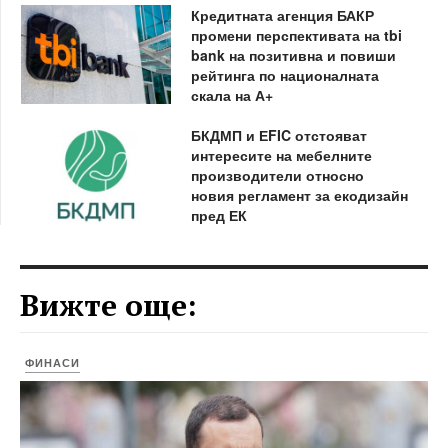
Кредитната агенция БАКР
промени перспективата на tbi
bank на позитивна и повиши
рейтинга по националната
скала на А+
БКДМП и ЕFIC отстояват
интересите на мебелните
производители относно
новия регламент за екодизайн
пред ЕК
Вижте още:
ФИНАСИ