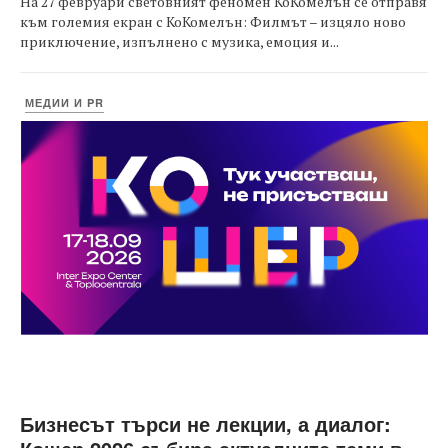
На 27 февруари световният феномен КоКомелън се отправя
към големия екран с КоКомелън: Филмът – изцяло ново
приключение, изпълнено с музика, емоция и...
МЕДИИ И PR
Бизнесът търси не лекции, а диалог: