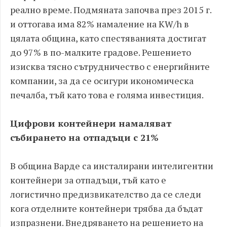
реално време. Подмяната започва през 2015 г.
и оттогава има 82% намаление на KW/h в
цялата община, като спестяванията достигат
до 97% в по-малките градове. Решението
изисква тясно сътрудничество с енергийните
компании, за да се осигури икономическа
печалба, тъй като това е голяма инвестиция.
Цифрови контейнери намаляват
събирането на отпадъци с 21%
В община Варде са инсталирани интелигентни
контейнери за отпадъци, тъй като е
логистично предизвикателство да се следи
кога отделните контейнери трябва да бъдат
изпразнени. Внедряването на решението на