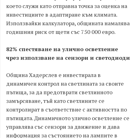
което служи като отправна точка за оценка на
инвестициите в адаптиране към климата.
Използвайки калкулатора, общината намалява
годишния риск от щети със 750 000 евро.
82% спестяване на улично осветление
чрез използване на сензори и светодиоди
Община Хадерслев е инвестирала в
динамичен контрол на светлината за своите
пътища, за да предотврати светлинното
замърсяване, тъй като светлините се
контролират в съответствие с активността по
пътищата. Динамичното улично осветление се
управлява със сензори за движение и дава
информация за състоянието на лампите в