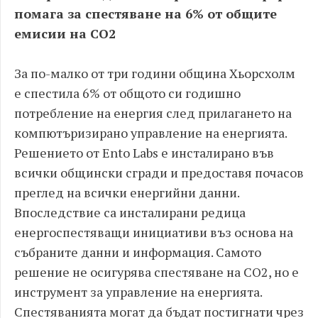
помага за спестяване на 6% от общите
емисии на CO2
За по-малко от три години община Хьорсхолм
е спестила 6% от общото си годишно
потребление на енергия след прилагането на
компютъризирано управление на енергията.
Решението от Ento Labs е инсталирано във
всички общински сгради и предоставя почасов
преглед на всички енергийни данни.
Впоследствие са инсталирани редица
енергоспестяващи инициативи въз основа на
събраните данни и информация. Самото
решение не осигурява спестяване на CO2, но е
инструмент за управление на енергията.
Спестяванията могат да бъдат постигнати чрез