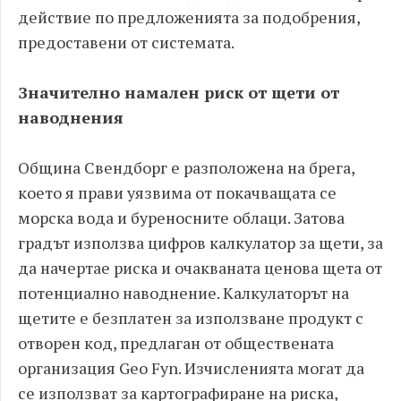
действие по предложенията за подобрения,
предоставени от системата.
Значително намален риск от щети от
наводнения
Община Свендборг е разположена на брега,
което я прави уязвима от покачващата се
морска вода и буреносните облаци. Затова
градът използва цифров калкулатор за щети, за
да начертае риска и очакваната ценова щета от
потенциално наводнение. Калкулаторът на
щетите е безплатен за използване продукт с
отворен код, предлаган от обществената
организация Geo Fyn. Изчисленията могат да
се използват за картографиране на риска,