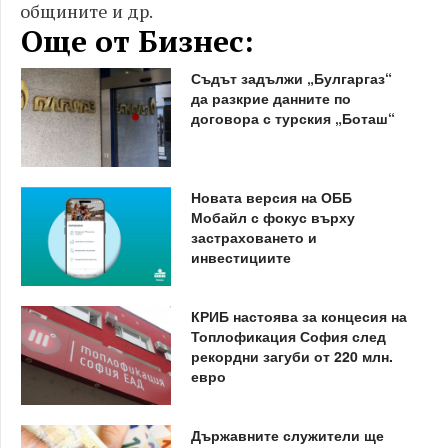
общините и др.
Още от Бизнес:
Съдът задължи „Булгаргаз“
да разкрие данните по
договора с турския „Боташ“
Новата версия на ОББ
Мобайл с фокус върху
застраховането и
инвестициите
КРИБ настоява за концесия на
Топлофикация София след
рекордни загуби от 220 млн.
евро
Държавните служители ще