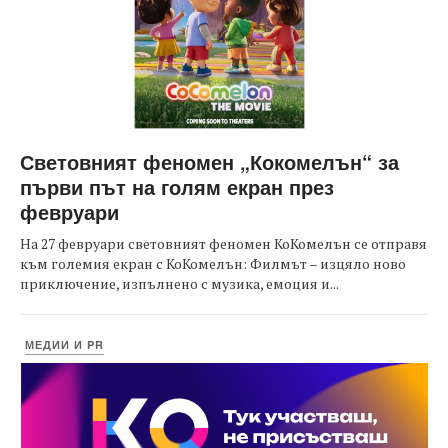
Световният феномен „Кокомелън“ за
първи път на голям екран през
февруари
На 27 февруари световният феномен КоКомелън се отправя
към големия екран с КоКомелън: Филмът – изцяло ново
приключение, изпълнено с музика, емоция и...
МЕДИИ И PR