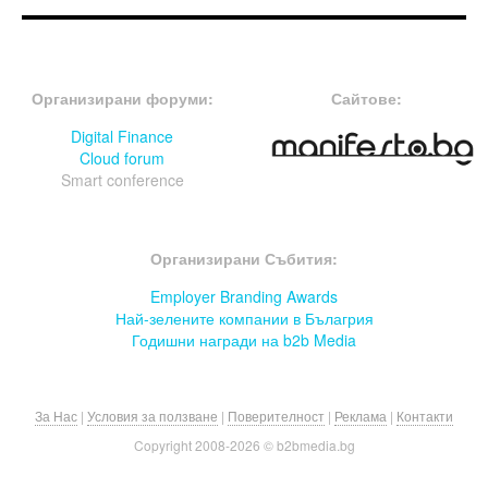
FOOTER-ФОРУМИ
FOOTER-MIDDLE
Организирани форуми:
Сайтове:
Digital Finance
Cloud forum
Smart conference
FOOTER-СЪБИТИЯ
Организирани Събития:
Employer Branding Awards
Най-зелените компании в Бълагрия
Годишни награди на b2b Media
За Нас
|
Условия за ползване
|
Поверителност
|
Реклама
|
Контакти
Copyright 2008-
2026 © b2bmedia.bg