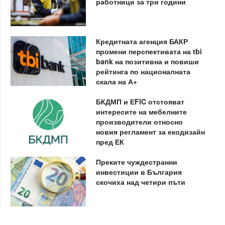
работници за три години
Кредитната агенция БАКР
промени перспективата на tbi
bank на позитивна и повиши
рейтинга по националната
скала на А+
БКДМП и ЕFIC отстояват
интересите на мебелните
производители относно
новия регламент за екодизайн
пред ЕК
Преките чуждестранни
инвестиции в България
скочиха над четири пъти