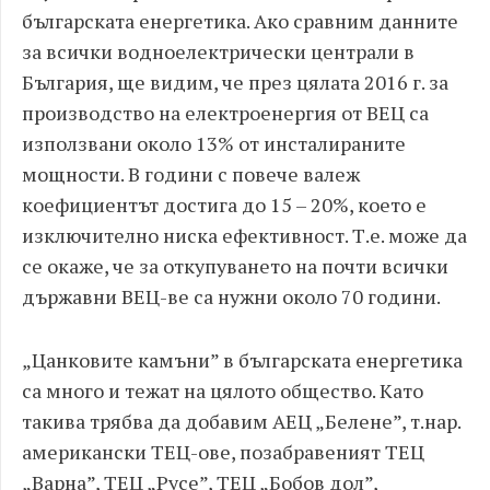
българската енергетика. Ако сравним данните
за всички водноелектрически централи в
България, ще видим, че през цялата 2016 г. за
производство на електроенергия от ВЕЦ са
използвани около 13% от инсталираните
мощности. В години с повече валеж
коефициентът достига до 15 – 20%, което е
изключително ниска ефективност. Т.е. може да
се окаже, че за откупуването на почти всички
държавни ВЕЦ-ве са нужни около 70 години.
„Цанковите камъни” в българската енергетика
са много и тежат на цялото общество. Като
такива трябва да добавим АЕЦ „Белене”, т.нар.
американски ТЕЦ-ове, позабравеният ТЕЦ
„Варна”, ТЕЦ „Русе”, ТЕЦ „Бобов дол”,