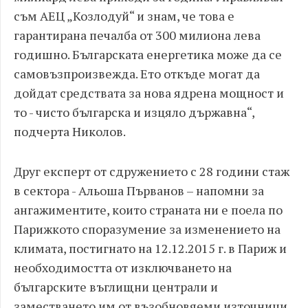
съм АЕЦ „Козлодуй“ и знам, че това е
гарантирана печалба от 300 милиона лева
годишно. Българската енергетика може да се
самовъзпроизвежда. Ето откъде могат да
дойдат средствата за нова ядрена мощност и
то - чисто българска и изцяло държавна“,
подчерта Николов.
Друг експерт от сдружението с 28 години стаж
в сектора - Альоша Първанов – напомни за
ангажиментите, които страната ни е поела по
Парижкото споразумение за изменението на
климата, постигнато на 12.12.2015 г. в Париж и
необходимостта от изключването на
българските въглищни централи и
заместването им от възобновяеми източници