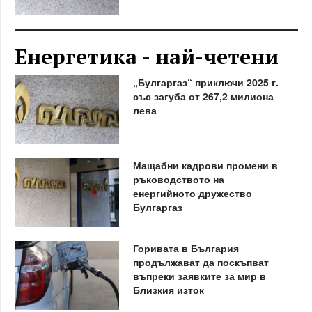
Енергетика - най-четени
„Булгаргаз“ приключи 2025 г.
със загуба от 267,2 милиона
лева
Мащабни кадрови промени в
ръководството на
енергийното дружество
Булгаргаз
Горивата в България
продължават да поскъпват
въпреки заявките за мир в
Близкия изток