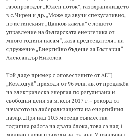
газопроводът „Южен поток”, газохранилището
в с. Чирен и др. „Може да звучи спекулативно,
но истинският „Цанков камък” е лошото
управление на българската енергетика от
много години насам“, каза председателят на
сдружение „Енергийно бъдеще за България“
Александър Николов.
Той даде пример с оповестените от АЕЦ
„Козлодуй“ приходи от 96 млн. лв. от продажба
на електрическа енергия по регулирани и
свободни цени за м. юли 2017 г. – рекорд от
началото на либерализацията на енергийния
пазар. „При над 10.5 месеца съвместна
годишна работа на двата блока, това са над 1
милиард лева приходи за година. Управлявал