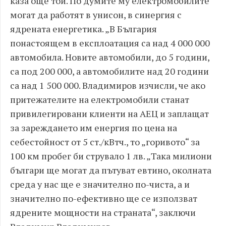
каза още той. По думите му електромобилите
могат да работят в унисон, в синергия с
ядрената енергетика. „В България
понастоящем в експлоатация са над 4 000 000
автомобила. Новите автомобили, до 5 години,
са под 200 000, а автомобилите над 20 години
са над 1 500 000. Владимиров изчисли, че ако
притежателите на електромобили станат
привилегировани клиенти на АЕЦ и заплащат
за зареждането им енергия по цена на
себестойност от 5 ст./кВтч., то „горивото“ за
100 км пробег би струвало 1 лв. „Така милиони
българи ще могат да пътуват евтино, околната
среда у нас ще е значително по-чиста, а и
значително по-ефективно ще се използват
ядрените мощности на страната“, заключи