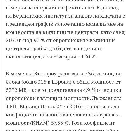
и мерки за енергийна ефективност. В доклад
на Берлинския институт за анализ на климата е
предвиден график за поетапно намаляване на
мощността на въглищните централи, като след
2030 г. над 90 % от европейските въглищни
централи трябва да бъдат изведени от
експлоатация, а за България – 100 %.
В момента България разполага с 36 въглищни
блока (общо 315 в Европа) с обща мощност от
5372 МВт, което представлява 4.9 % от всички
европейски въглищни мощности. Държавната
ТЕЦ „Марица Изток 2” за 2016 г. е постигнала
коефициент на използване на инсталираната
мощност (КИИМ) 57.55 %. Този коефициент
значително може да се подобри, достигайки