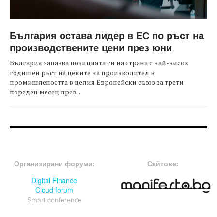
България остава лидер в ЕС по ръст на
производствените цени през юни
България запазва позицията си на страна с най-висок
годишен ръст на цените на производител в
промишлеността в целия Европейски съюз за трети
пореден месец през...
FOOTER-ФОРУМИ
FOOTER-MIDDLE
Организирани форуми:
Сайтове:
Digital Finance
Cloud forum
Smart conference