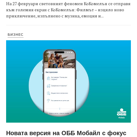
На 27 февруари световният феномен КоКомелън се отправя
към големия екран с КоКомелън: Филмът – изцяло ново
приключение, изпълнено с музика, емоция и...
БИЗНЕС
Новата версия на ОББ Мобайл с фокус