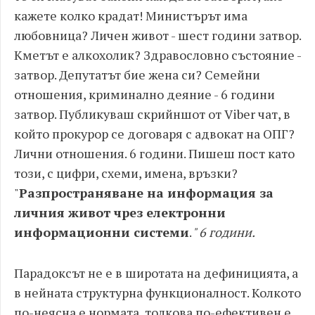
кажете колко крадат! Министърът има
любовница? Личен живот - шест години затвор.
Кметът е алкохолик? Здравословно състояние -
затвор. Депутатът бие жена си? Семейни
отношения, криминално деяние - 6 години
затвор. Публикуваш скрийншот от Viber чат, в
който прокурор се договаря с адвокат на ОПГ?
Лични отношения. 6 години. Пишеш пост като
този, с цифри, схеми, имена, връзки?
"
Разпространяване на информация за
личния живот чрез електронни
информационни системи
.
" 6 години.
Парадоксът не е в широтата на дефиницията, а
в нейната структурна функционалност. Колкото
по-неясна е нормата, толкова по-ефективен е