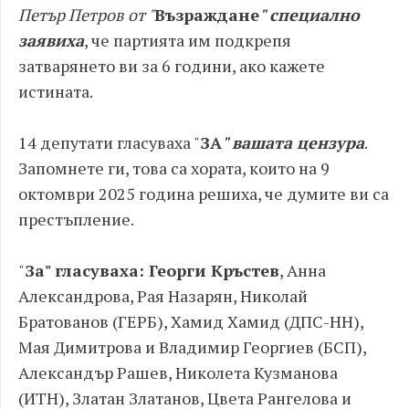
Петър Петров от "
Възраждане
" специално
заявиха
, че партията им подкрепя
затварянето ви за 6 години, ако кажете
истината.
14 депутати гласуваха "
ЗА
" вашата цензура
.
Запомнете ги, това са хората, които на 9
октомври 2025 година решиха, че думите ви са
престъпление.
"
За" гласуваха: Георги Кръстев
, Анна
Александрова, Рая Назарян, Николай
Братованов (ГЕРБ), Хамид Хамид (ДПС-НН),
Мая Димитрова и Владимир Георгиев (БСП),
Александър Рашев, Николета Кузманова
(ИТН), Златан Златанов, Цвета Рангелова и