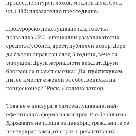
процес, несигурен изход, медиен шум. След
чл. 148б: наказателно преследване.
Прокурорско подслушване (да, текстът
позволява СРС - специални разузнавателни
средства). Обиск, арест, публичен позор. Дори
да бъдеш оправдан след 3 години, вече си
заглушен. Други журналисти виждат. Други
блогъри си правят сметка: "
Да публикувам
ли
, че кметът е женен за собственичка на
концесионер?
" Риск: 6 години затвор.
Това не е цензура, а самозаглушаване, най-
ефективната форма на контрол. И е безплатна.
Държавата не плаща за цензори, гражданите се
цензурират сами, от страх. Превантивната