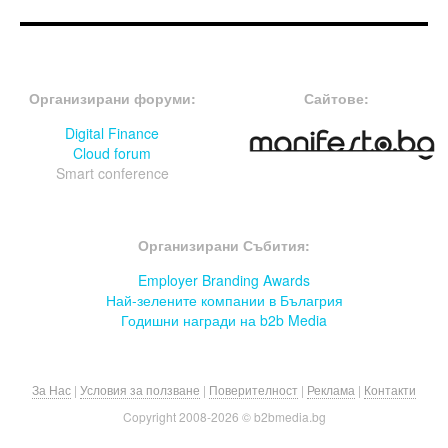
FOOTER-ФОРУМИ
FOOTER-MIDDLE
Организирани форуми:
Сайтове:
Digital Finance
Cloud forum
Smart conference
FOOTER-СЪБИТИЯ
Организирани Събития:
Employer Branding Awards
Най-зелените компании в Бълагрия
Годишни награди на b2b Media
За Нас
|
Условия за ползване
|
Поверителност
|
Реклама
|
Контакти
Copyright 2008-
2026 © b2bmedia.bg