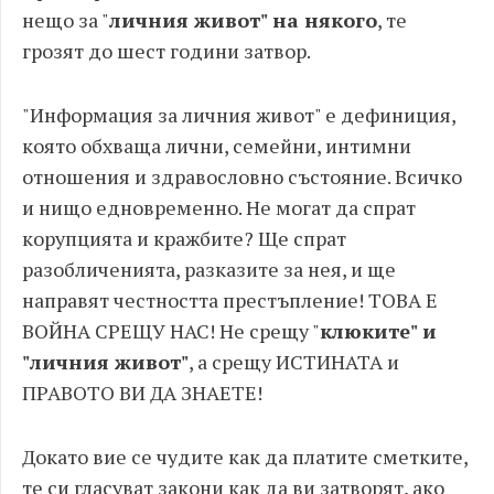
нещо за "
личния живот" на някого
, те
грозят до шест години затвор.
"Информация за личния живот" е дефиниция,
която обхваща лични, семейни, интимни
отношения и здравословно състояние. Всичко
и нищо едновременно. Не могат да спрат
корупцията и кражбите? Ще спрат
разобличенията, разказите за нея, и ще
направят честността престъпление! ТОВА Е
ВОЙНА СРЕЩУ НАС! Не срещу "
клюките" и
"личния живот"
, а срещу ИСТИНАТА и
ПРАВОТО ВИ ДА ЗНАЕТЕ!
Докато вие се чудите как да платите сметките,
те си гласуват закони как да ви затворят, ако