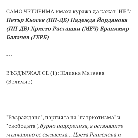
САМО ЧЕТИРИМА имаха куража да кажат "
НЕ
":
Петър Кьосев (ПП-ДБ) Надежда Йорданова
(ПП-ДБ) Христо Расташки (МЕЧ) Бранимир
Балачев (ГЕРБ)
---
ВЪЗДЪРЖАЛ СЕ (1): Юлиана Матеева
(Величие)
------
"Възраждане", партията на "патриотизма" и
"свободата
", бурно подкрепиха, а останалите
мълчаливо се съгласиха... Цвета Рангелова и