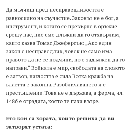
Да мълчиш пред несправедливостта е
равносилно на съучастие. Законът не е бог, а
инструмент, и когато се превърне в оръжие
срещу нас, ние сме длъжни да го отхвърлим,
както казва Томас Джеферсън: „Ако един
закон е несправедлив, човек не само има
правото да не се подчини, но е задължен да го
направи.“ Войната е мир, свободата на словото
е затвор, наглостта е сила Всяка кражба на
властта е законна. Разобличаването и е
престъпление. Това не е държава, а ферма, чл.
148б е оградата, която те пази вътре.
Ето кои са хората, които решиха да ви
затворят устата: