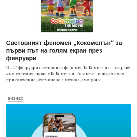
Световният феномен „Кокомелън“ за
първи път на голям екран през
февруари
На 27 февруари световният феномен КоКомелън се отправя
към големия екран с КоКомелън: Филмът – изцяло ново
приключение, изпълнено с музика, емоция и...
БИЗНЕС