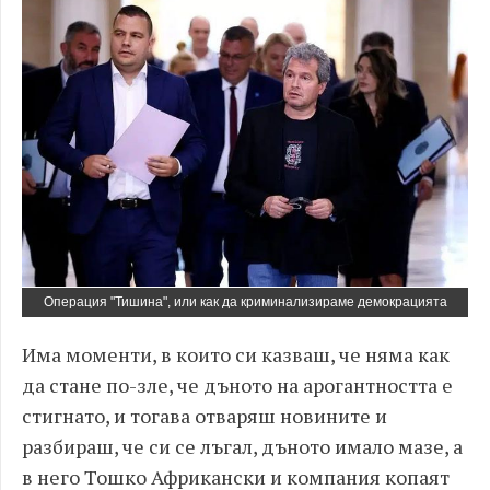
Операция "Тишина", или как да криминализираме демокрацията
Има моменти, в които си казваш, че няма как
да стане по-зле, че дъното на арогантността е
стигнато, и тогава отваряш новините и
разбираш, че си се лъгал, дъното имало мазе, а
в него Тошко Африкански и компания копаят