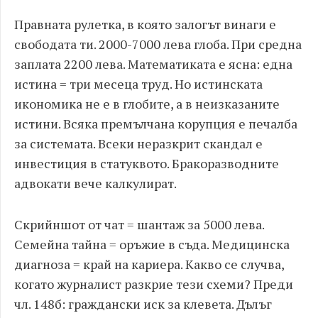
Правната рулетка, в която залогът винаги е
свободата ти. 2000-7000 лева глоба. При средна
заплата 2200 лева. Математиката е ясна: една
истина = три месеца труд. Но истинската
икономика не е в глобите, а в неизказаните
истини. Всяка премълчана корупция е печалба
за системата. Всеки неразкрит скандал е
инвестиция в статуквото. Бракоразводните
адвокати вече калкулират.
Скрийншот от чат = шантаж за 5000 лева.
Семейна тайна = оръжие в съда. Медицинска
диагноза = край на кариера. Какво се случва,
когато журналист разкрие тези схеми? Преди
чл. 148б: граждански иск за клевета. Дълъг