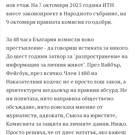
нов етаж. На 7 октомври 2025 година ИТН
внесе законопроект в Народното събрание, на
9 октомври правната комисия го одобри.
За 48 часа България измисли ново
престъпление - да говориш истината за някого.
До шест години затвор за "разпространение на
информация за личния живот". През Вайбър,
Фейсбук, през всичко. Член 148б на
Наказателния кодекс не е просто лош закон, а
архитектурен шедьовър на правния абсурд. Не
ни попитаха, нито направиха обществено
обсъждане, нито поискаха мнение от
журналисти, адвокати, Съюза на юристите,
Комисията за защита на личните данни. Нищо.
Просто решиха, че от днес нататък, ако кажеш