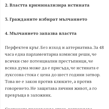
2. Властта криминализира истината
3. Гражданите избират мълчанието
4. Мълчанието запазва властта
Перфектен кръг. Без изход и алтернатива. За 48
часа една парламентарна комисия реши, че
всички сме потенциални престъпници, че
всяка дума може да е присъда, че истината е
луксозна стока с цена до шест години затвор.
Това не е закон против клюките, а против
говоренето. Не защитава личния живот, а го
превръща в заложник.