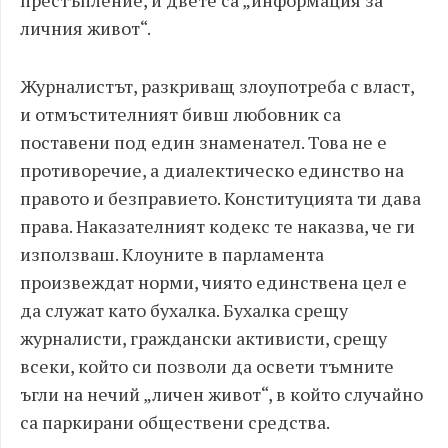
престъпление, и двете са „информация за
личния живот“.
Журналистът, разкриващ злоупотреба с власт,
и отмъстителният бивш любовник са
поставени под един знаменател. Това не е
противоречие, а диалектическо единство на
правото и безправието. Конституцията ти дава
права. Наказателният кодекс те наказва, че ги
използваш. Клоуните в парламента
произвеждат норми, чиято единствена цел е
да служат като бухалка. Бухалка срещу
журналисти, граждански активисти, срещу
всеки, който си позволи да освети тъмните
ъгли на нечий „личен живот“, в който случайно
са паркирани обществени средства.