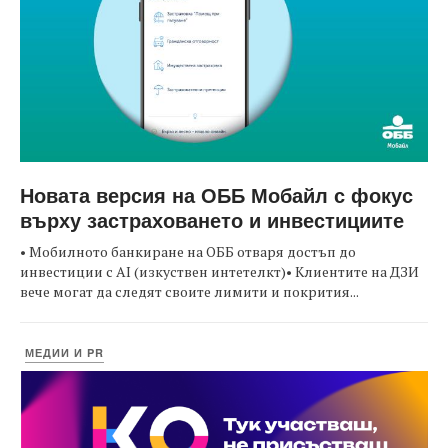
Новата версия на ОББ Мобайл с фокус
върху застраховането и инвестициите
• Мобилното банкиране на ОББ отваря достъп до
инвестиции с AI (изкуствен интетелкт)• Клиентите на ДЗИ
вече могат да следят своите лимити и покрития...
МЕДИИ И PR