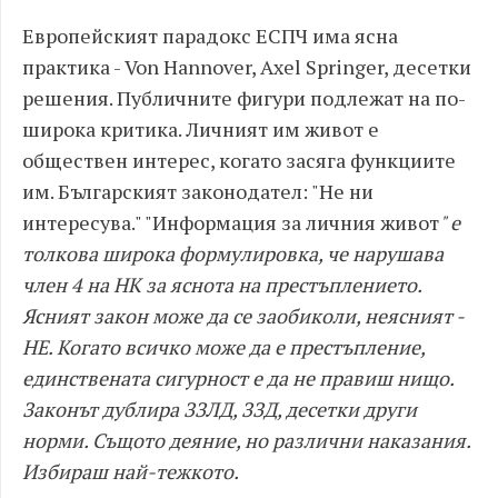
Европейският парадокс ЕСПЧ има ясна
практика - Von Hannover, Axel Springer, десетки
решения. Публичните фигури подлежат на по-
широка критика. Личният им живот е
обществен интерес, когато засяга функциите
им. Българският законодател: "Не ни
интересува." "Информация за личния живот
" е
толкова широка формулировка, че нарушава
член 4 на НК за яснота на престъплението.
Ясният закон може да се заобиколи, неясният -
НЕ. Когато всичко може да е престъпление,
единствената сигурност е да не правиш нищо.
Законът дублира ЗЗЛД, ЗЗД, десетки други
норми. Същото деяние, но различни наказания.
Избираш най-тежкото.