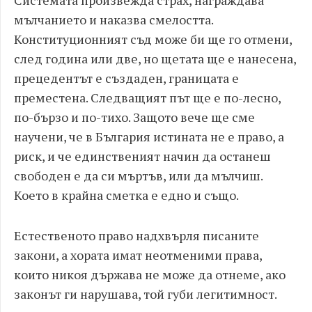
Системата произвежда страх, награждава
мълчанието и наказва смелостта.
Конституционният съд може би ще го отмени,
след година или две, но щетата ще е нанесена,
прецедентът е създаден, границата е
преместена. Следващият път ще е по-лесно,
по-бързо и по-тихо. Защото вече ще сме
научени, че в България истината не е право, а
риск, и че единственият начин да останеш
свободен е да си мъртъв, или да мълчиш.
Което в крайна сметка е едно и също.
Естественото право надхвърля писаните
закони, а хората имат неотменими права,
които никоя държава не може да отнеме, ако
законът ги нарушава, той губи легитимност.