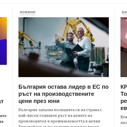
НОВИНИ
БИ
България остава лидер в ЕС по
КР
ръст на производствените
Т
цени през юни
ре
ат
е
България запазва позицията си на страна с
най-висок годишен ръст на цените на
ите
Кон
производител в промишлеността в целия
на
ин
Европейски съюз за трети пореден месец