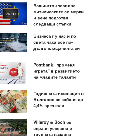
Вашингтон засилва
митническите си мерки
и вече подготвя
следващи стъпки
Бизнесът у нас и по
света чака все по-
дълго плащанията си
Postbank „променя
играта“ в развитието
на младите таланти
Годишната инфлация в
България се забавя до
4,4% през юли
Villeroy & Boch се
справя успешно с
трудната пазарна