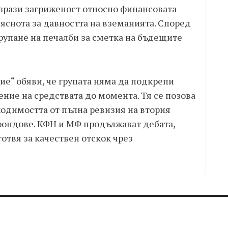
зрази загриженост относно финансовата
 яснота за давността на вземанията. Според
трупане на печалби за сметка на бъдещите
е“ обяви, че групата няма да подкрепи
ние на средствата до момента. Тя се позова
ходимостта от пълна ревизия на втория
фондове. КФН и МФ продължават дебата,
готвя за качествен отскок чрез