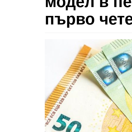
модел в п
първо чет