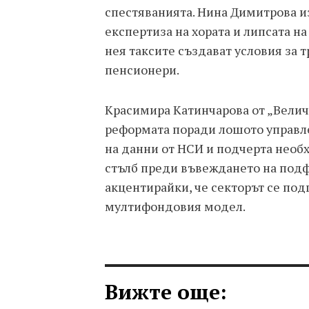
спестяванията. Нина Димитрова и
експертиза на хората и липсата на
нея таксите създават условия за 
пенсионери.
Красимира Катинчарова от „Величи
реформата поради лошото управле
на данни от НСИ и подчерта необ
стълб преди въвеждането на под
акцентирайки, че секторът се под
мултифондовия модел.
Вижте още: