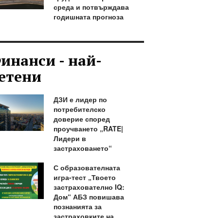
среда и потвърждава
годишната прогноза
инанси - най-
етени
ДЗИ е лидер по
потребителско
доверие според
проучването „RATE|
Лидери в
застраховането“
С образователната
игра-тест „Твоето
застрахователно IQ:
Дом“ АБЗ повишава
познанията за
застраховките на