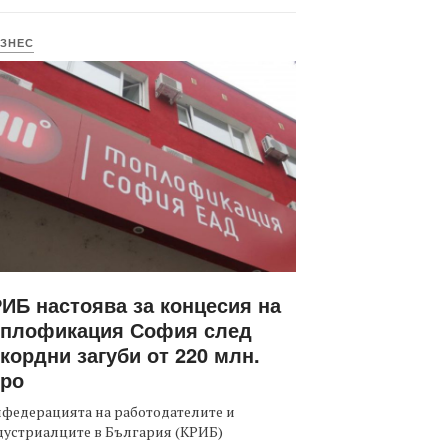
ЗНЕС
ИБ настоява за концесия на
оплофикация София след
кордни загуби от 220 млн.
вро
федерацията на работодателите и
дустриалците в България (КРИБ)