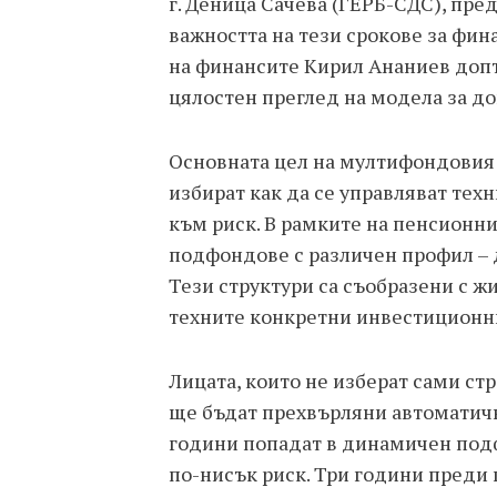
г. Деница Сачева (ГЕРБ-СДС), пре
важността на тези срокове за фи
на финансите Кирил Ананиев допъл
цялостен преглед на модела за д
Основната цел на мултифондовия 
избират как да се управляват тех
към риск. В рамките на пенсионн
подфондове с различен профил – 
Тези структури са съобразени с ж
техните конкретни инвестиционн
Лицата, които не изберат сами ст
ще бъдат прехвърляни автоматичн
години попадат в динамичен подф
по-нисък риск. Три години преди