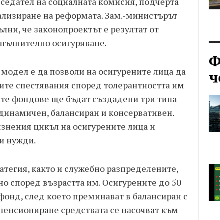
дседател на социалната комисия, подчерта
нализиране на реформата. Зам.-министърът
ни, че законопроектът е резултат от
опълнително осигуряване.
Ф
модел е да позволи на осигурените лица да
ч
ните спестявания според толерантността им
ите фондове ще бъдат създадени три типа
динамичен, балансиран и консервативен.
изнения цикъл на осигурените лица и
и нужди.
ратегия, както и служебно разпределените,
о според възрастта им. Осигурените до 50
онд, след което преминават в балансиран с
 пенсиониране средствата се насочват към