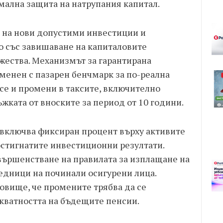
ална защита на натрупания капитал.
на нови допустими инвестиции и
о със завишаване на капиталовите
ества. Механизмът за гарантирана
енен с пазарен бенчмарк за по-реална
 се и промени в таксите, включително
ката от вноските за период от 10 години.
включва фиксиран процент върху активите
остигнатите инвестиционни резултати.
ършенстване на правилата за изплащане на
едници на починали осигурени лица.
овище, че промените трябва да се
кватността на бъдещите пенсии.