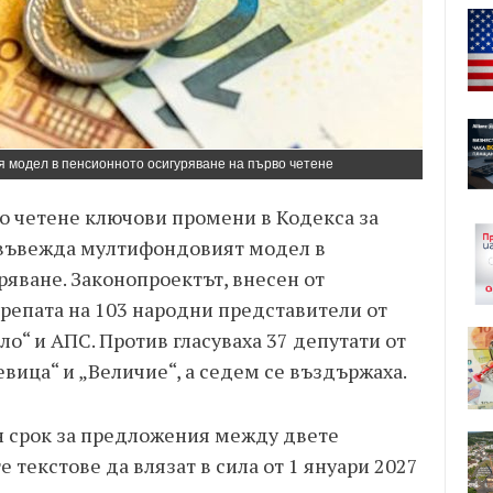
модел в пенсионното осигуряване на първо четене
о четене ключови промени в Кодекса за
е въвежда мултифондовият модел в
яване. Законопроектът, внесен от
репата на 103 народни представители от
о“ и АПС. Против гласуваха 37 депутати от
ица“ и „Величие“, а седем се въздържаха.
 срок за предложения между двете
 текстове да влязат в сила от 1 януари 2027