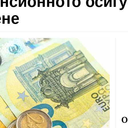
енсионното осигу
ене
О