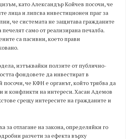
цизъм, като Александър Койчев посочи, че
ите лица и липсва инвестиционен праг за
лни, че системата не защитава гражданите
 печелят само от реализирана печалба.
ните са пасивни, което прави
ковано.
дела, изтъквайки ползите от публично-
остта фондовете да инвестират в
 посочи, че КФН е органът, който трябва да
и и конфликти на интереси. Хасан Адемов
екстове срещу интересите на гражданите и
 за отлагане на закона, определяйки го
одробни разчети за ефекта върху