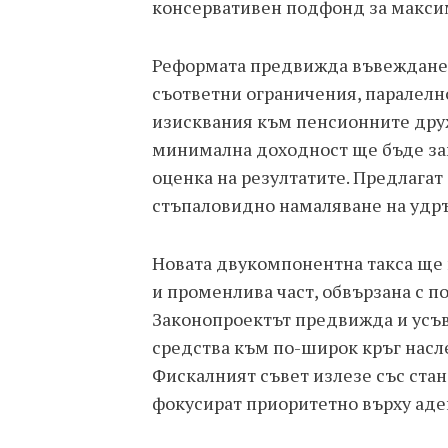
консервативен подфонд за максим
Реформата предвижда въвеждане 
съответни ограничения, паралелн
изисквания към пенсионните друж
минимална доходност ще бъде зам
оценка на резултатите. Предлагат
стъпаловидно намаляване на удръж
Новата двукомпонентна такса ще 
и променлива част, обвързана с п
Законопроектът предвижда и усъв
средства към по-широк кръг насл
Фискалният съвет излезе със стан
фокусират приоритетно върху аде