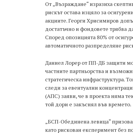
От „Възраждане“ изразиха скепти
рискът остава изцяло за осигурен
акциите. Георги Хрисимиров допъ
достатъчно и фондовете трябва да
Според опозицията 80% от осигуре
автоматичното разпределяне рис
Даниел Лорер от ПП-ДБ защити мо
частните партньорства и възможн
стратегическа инфраструктура. Той
следи за евентуални концентраци
(АПС) заяви, че в проекта няма т
той дори е закъснял във времето.
„БСП-Обединена левица“ призоваха
като рискован експеримент без п