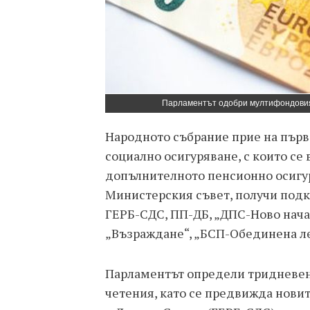
Парламентът одобри мултифондовия 
Народното събрание прие на първ
социално осигуряване, с които с
допълнителното пенсионно осигур
Министерския съвет, получи подк
ГЕРБ-СДС, ПП-ДБ, „ДПС-Ново начал
„Възраждане“, „БСП-Обединена лев
Парламентът определи тридневен
четения, като се предвижда новите