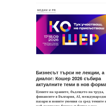
МЕДИИ И PR
Бизнесът търси не лекции, а
диалог: Кошер 2026 събира
актуалните теми в нов форм
Цените на храните, бъдещето на труда,
финансите в България, AI, международн
пазари и новите умения са сред темите 
най-голямото бизнес събитие у нас
...