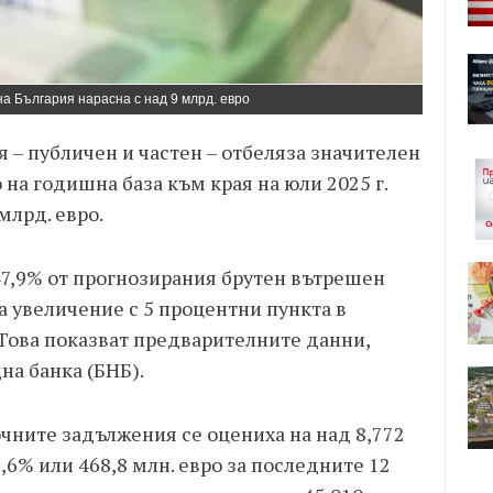
а България нарасна с над 9 млрд. евро
 – публичен и частен – отбеляза значителен
о на годишна база към края на юли 2025 г.
млрд. евро.
7,9% от прогнозирания брутен вътрешен
а увеличение с 5 процентни пункта в
 Това показват предварителните данни,
на банка (БНБ).
чните задължения се оцениха на над 8,772
5,6% или 468,8 млн. евро за последните 12