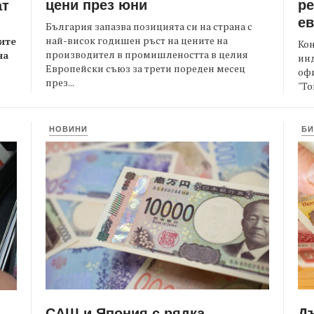
цени през юни
ре
ат
е
България запазва позицията си на страна с
най-висок годишен ръст на цените на
ите
Кон
производител в промишлеността в целия
на
ин
Европейски съюз за трети пореден месец
офи
през...
"То
НОВИНИ
БИ
САЩ и Япония с рядка
Д