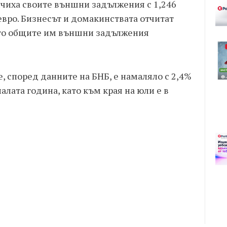
ичиха своите външни задължения с 1,246
 евро. Бизнесът и домакинствата отчитат
като общите им външни задължения
според данните на БНБ, е намаляло с 2,4%
алата година, като към края на юли е в