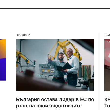
НОВИНИ
БИ
България остава лидер в ЕС по
КР
ръст на производствените
Т