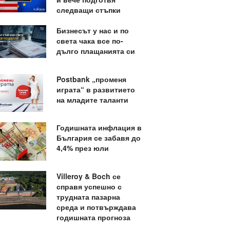
следващи стъпки
Бизнесът у нас и по
света чака все по-
дълго плащанията си
Postbank „променя
играта“ в развитието
на младите таланти
Годишната инфлация в
България се забавя до
4,4% през юли
Villeroy & Boch се
справя успешно с
трудната пазарна
среда и потвърждава
годишната прогноза