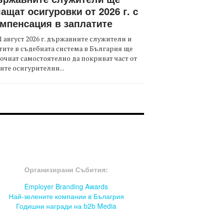
ащат осигуровки от 2026 г. с
мпенсация в заплатите
1 август 2026 г. държавните служители и
тите в съдебната система в България ще
очнат самостоятелно да покриват част от
ите осигурителни...
OOTER-СЪБИТИЯ
Организирани Събития:
Employer Branding Awards
Най-зелените компании в Бълагрия
Годишни награди на b2b Media