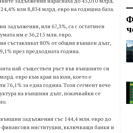
чните задължения нараснаха до 45,010 млрд.
24,4% или 8,834 млрд. евро на годишна база.
Ф
и задължения, или 67,3%, са с остатъчен
ч
умата им е 36,215 млн. евро.
ия съставляват 80% от общия външен дълг,
9,1% през предходната година.
чита най-съществен ръст във външните си
млрд. евро към края на юли, което е
ли 76,1% за една година. Този сегмент вече
уктура на външния дълг, покачвайки се
но.
 външни задължения със 144,4 млн. евро до
но-финансови институции, включващи банки и