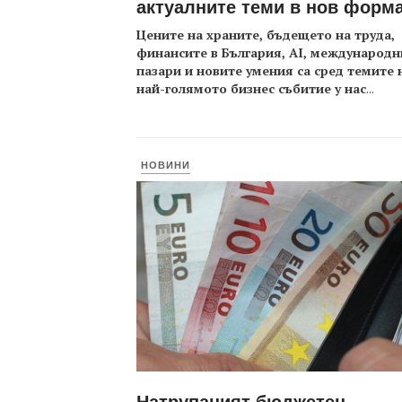
актуалните теми в нов форм
Цените на храните, бъдещето на труда,
финансите в България, AI, международн
пазари и новите умения са сред темите 
най-голямото бизнес събитие у нас
...
НОВИНИ
Натрупаният бюджетен