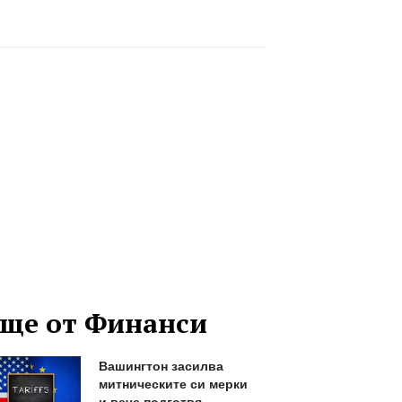
ще от Финанси
Вашингтон засилва
митническите си мерки
и вече подготвя