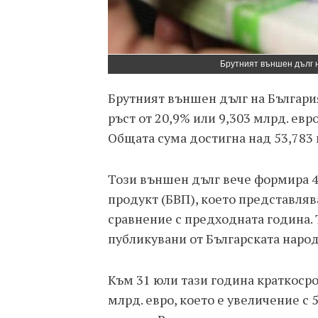
Брутният външен дълг н
Брутният външен дълг на България
ръст от 20,9% или 9,303 млрд. евр
Общата сума достигна над 53,783 
Този външен дълг вече формира 4
продукт (БВП), което представляв
сравнение с предходната година.
публикувани от Българската народ
Към 31 юли тази година краткосро
млрд. евро, което е увеличение с 