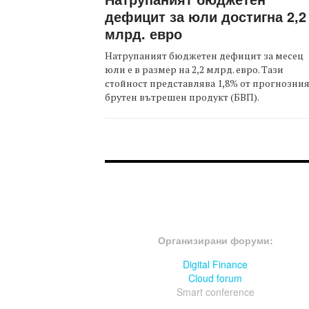
дефицит за юли достигна 2,2
млрд. евро
Натрупаният бюджетен дефицит за месец
юли е в размер на 2,2 млрд. евро. Тази
стойност представлява 1,8% от прогнозни
брутен вътрешен продукт (БВП).
FOOTER-ФОРУМИ
Организирани форуми:
Digital Finance
Cloud forum
Smart conference