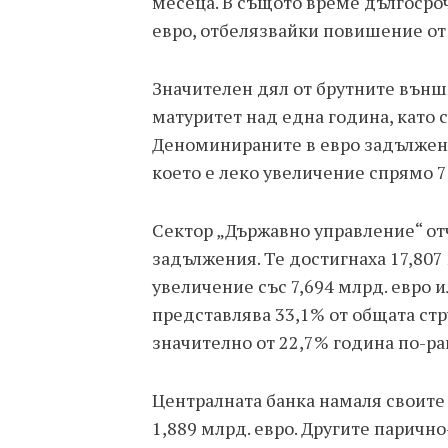
месеца. В същото време дългосро
евро, отбелязвайки повишение от 
Значителен дял от брутните външн
матуритет над една година, като с
Деноминираните в евро задължен
което е леко увеличение спрямо 7
Сектор „Държавно управление“ от
задължения. Те достигнаха 17,807 
увеличение със 7,694 млрд. евро и
представлява 33,1% от общата стр
значително от 22,7% година по-ра
Централната банка намаля своите
1,889 млрд. евро. Другите парич