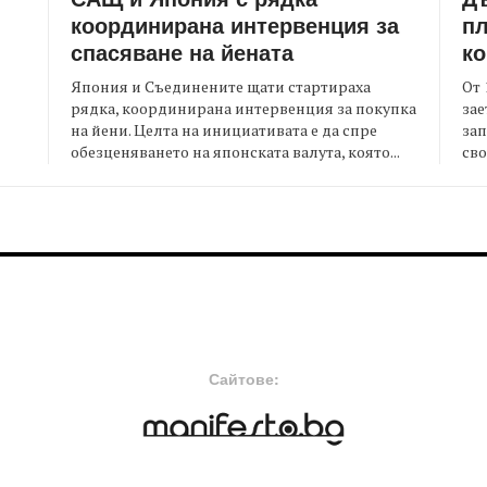
координирана интервенция за
пл
спасяване на йената
ко
Япония и Съединените щати стартираха
От 
рядка, координирана интервенция за покупка
зае
на йени. Целта на инициативата е да спре
зап
я
обезценяването на японската валута, която...
сво
FOOTER-MIDDLE
F
Сайтове: