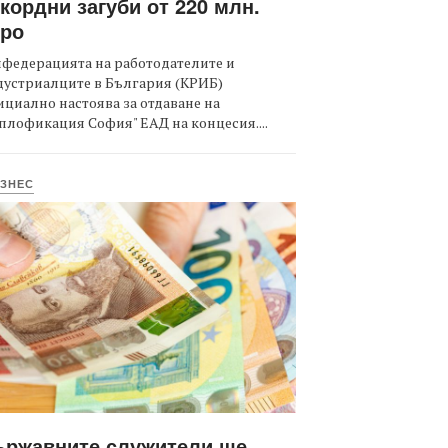
кордни загуби от 220 млн.
вро
федерацията на работодателите и
дустриалците в България (КРИБ)
циално настоява за отдаване на
плофикация София" ЕАД на концесия....
ЗНЕС
ържавните служители ще