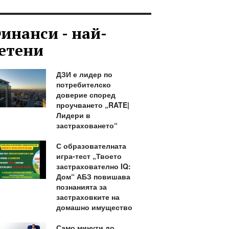
инанси - най-
етени
ДЗИ е лидер по
потребителско
доверие според
проучването „RATE|
Лидери в
застраховането“
С образователната
игра-тест „Твоето
застрахователно IQ:
Дом“ АБЗ повишава
познанията за
застраховките на
домашно имущество
Само минути до