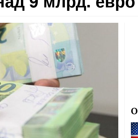
над 9 млрд. евро
О