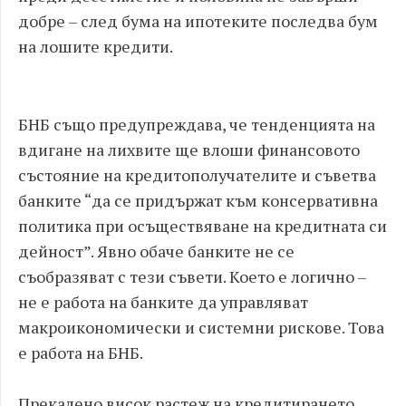
добре – след бума на ипотеките последва бум
на лошите кредити.
БНБ също предупреждава, че тенденцията на
вдигане на лихвите ще влоши финансовото
състояние на кредитополучателите и съветва
банките “да се придържат към консервативна
политика при осъществяване на кредитната си
дейност”. Явно обаче банките не се
съобразяват с тези съвети. Което е логично –
не е работа на банките да управляват
макроикономически и системни рискове. Това
е работа на БНБ.
Прекалено висок растеж на кредитирането