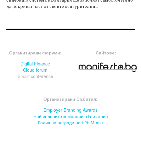
да покриват част от своите осигурителни...
FOOTER-ФОРУМИ
FOOTER-MIDDLE
Организирани форуми:
Сайтове:
Digital Finance
Cloud forum
Smart conference
FOOTER-СЪБИТИЯ
Организирани Събития:
Employer Branding Awards
Най-зелените компании в Бълагрия
Годишни награди на b2b Media