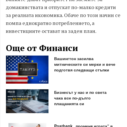
домакинствата и отпускат по-малко кредити
за реалната икономика. Обаче по този начин се
помпа еднократно потреблението, а
инвестициите остават на заден план.
Още от Финанси
Вашингтон засилва
митническите си мерки и вече
подготвя следващи стъпки
Бизнесът у нас и по света
чака все по-дълго
плащанията си
Postbank „променя играта“ в