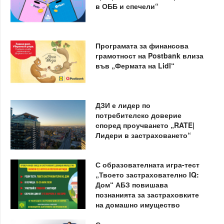
в ОББ и спечели“
Програмата за финансова
грамотност на Postbank влиза
във „Фермата на Lidl“
ДЗИ е лидер по
потребителско доверие
според проучването „RATE|
Лидери в застраховането“
С образователната игра-тест
„Твоето застрахователно IQ:
Дом“ АБЗ повишава
познанията за застраховките
на домашно имущество