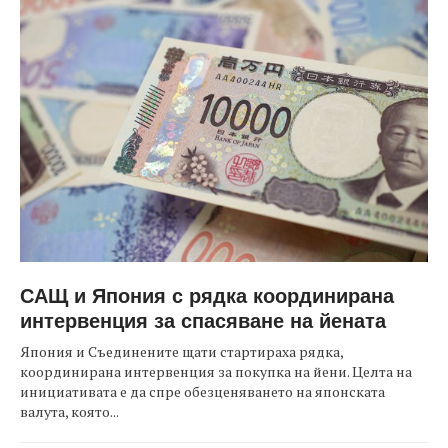
САЩ и Япония с рядка координирана
интервенция за спасяване на йената
Япония и Съединените щати стартираха рядка,
координирана интервенция за покупка на йени. Целта на
инициативата е да спре обезценяването на японската
валута, която...