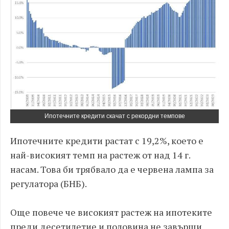
Ипотечните кредити скачат с рекордни темпове
Ипотечните кредити растат с 19,2%, което е
най-високият темп на растеж от над 14 г.
насам. Това би трябвало да е червена лампа за
регулатора (БНБ).
Още повече че високият растеж на ипотеките
преди десетилетие и половина не завърши